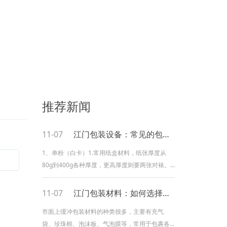
推荐新闻
11-07
江门包装设备：常见的包装材质有哪些
1、单粉（白卡）1.常用纸盒材料，纸张厚度从
80g到400g各种厚度，更高厚度则要两张对裱。
2. 纸张一面亮光，一面亚光，只有光面可以印
刷。3.对印刷颜色没有限制制。4.印刷后常用的表
11-07
江门包装材料：如何选择缓冲包装材料
面处理工艺过胶、过油，特别工艺没有限制制。
市面上缓冲包装材料的种类很多，主要有充气
2、双铜（铜版纸）1.常用纸盒材料，纸张厚度从
袋、珍珠棉、泡沫板、气泡膜等，常用于包裹各
80g到400g各种厚度，更