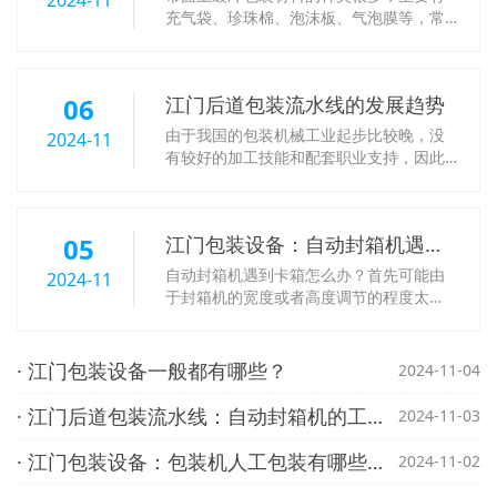
充气袋、珍珠棉、泡沫板、气泡膜等，常
用于包裹各类产品的缓冲包装材料、在生
产和生活中，缓冲包装材料为产品运送安
全供给了保证，那么咱们该如何挑选缓冲
06
江门后道包装流水线的发展趋势
包装材料呢?咱们就来共享下，挑选缓冲包
装材料的几个方法。挑选缓冲包装材料首
由于我国的包装机械工业起步比较晚，没
2024-11
先要清晰自己的需求，缓冲包装材料分为
有较好的加工技能和配套职业支持，因此
很多
一向沿用着仿制国外先进设备的方式，缺
少自主立异，许多国内企业出产的设备仍
是选用国外相对落后的技能。国内包装流
05
江门包装设备：自动封箱机遇到
水线的开展相对落后的现状又加剧了供需
矛盾，而终导致了恶性循环。我国的包装
卡箱怎么办？
自动封箱机遇到卡箱怎么办？首先可能由
2024-11
流水线职业只要尽快以科技立异、贴近用
于封箱机的宽度或者高度调节的程度太
户、
小，因为机器在运送纸箱的过程中都是人
工调节好相应的宽度和高度，所以多少总
会有点偏差，导致高度和宽度不能达到好
· 江门包装设备一般都有哪些？
2024-11-04
的程度，使得纸箱与封箱机不能匹配，造
成卡箱的现象。解决这个问题的办法就是
· 江门后道包装流水线：自动封箱机的工作原理
2024-11-03
先将纸箱放到封箱机的工作台面上，然后
再根据
· 江门包装设备：包装机人工包装有哪些优势？
2024-11-02