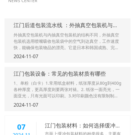
NEWS CENTER
江门后道包装流水线 ：外抽真空包装机与内
抽真空包装机的结构
外抽真空包装机与内抽真空包装机的结构不同，外抽真空
包装机选用喷嘴吸收包装袋中的空气到达真空，工作速度
快，能确保包装物品的漂亮。它是日本和韩国成熟、完善
的技能，近年来在我国才刚刚起步。依据包装材料的安
2024-11-07
置，将外抽真空包装机分为卧式外抽真空包装机和立式外
抽真空包装机。卧式外抽真空包装机的包装是
江门包装设备：常见的包装材质有哪些
1、单粉（白卡）1.常用纸盒材料，纸张厚度从80g到400g
各种厚度，更高厚度则要两张对裱。2. 纸张一面亮光，一
面亚光，只有光面可以印刷。3.对印刷颜色没有限制制。
4.印刷后常用的表面处理工艺过胶、过油，特别工艺没有
2024-11-07
限制制。2、双铜（铜版纸）1.常用纸盒材料，纸张厚度从
80g到400g各种厚度，更
07
江门包装材料：如何选择缓冲包
装材料
市面上缓冲包装材料的种类很多，主要有
2024-11