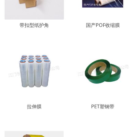
带扣型纸护角
国产POF收缩膜
拉伸膜
PET塑钢带