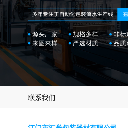
联系我们
江门市汇誉包装器材有限公司