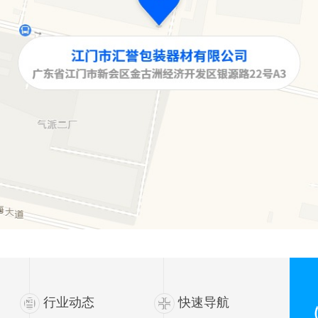
行业动态
快速导航